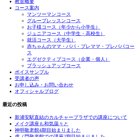
教室概要
コース案内
マンツーマンコース
グループレッスンコース
お子様コース（年少から小学生）
ジュニアコース（中学生・高校生）
就活コース（大学生）
赤ちゃんのママ・パパ・プレママ・プレパパコー
ス
エグゼクティブコース（企業・個人）
ブラッシュアップコース
ボイスサンプル
受講者の声
お申し込み・お問い合わせ
オフィシャルブログ
最近の投稿
新浦安駅直結のカルチャープラザでの講座について
メイク講座も和気藹々と
神明敬老館4期目始まりました
虎ノ門敬老館での講座2期目始まりました