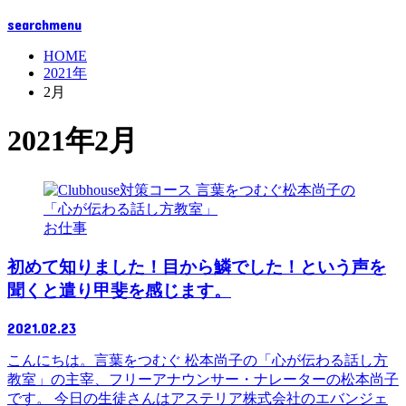
search
menu
HOME
2021年
2月
2021年2月
お仕事
初めて知りました！目から鱗でした！という声を
聞くと遣り甲斐を感じます。
2021.02.23
こんにちは。言葉をつむぐ 松本尚子の「心が伝わる話し方
教室」の主宰、フリーアナウンサー・ナレーターの松本尚子
です。 今日の生徒さんはアステリア株式会社のエバンジェ