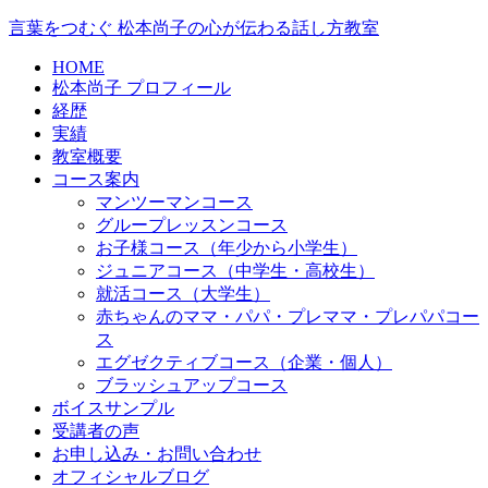
言葉をつむぐ 松本尚子の心が伝わる話し方教室
HOME
松本尚子 プロフィール
経歴
実績
教室概要
コース案内
マンツーマンコース
グループレッスンコース
お子様コース（年少から小学生）
ジュニアコース（中学生・高校生）
就活コース（大学生）
赤ちゃんのママ・パパ・プレママ・プレパパコー
ス
エグゼクティブコース（企業・個人）
ブラッシュアップコース
ボイスサンプル
受講者の声
お申し込み・お問い合わせ
オフィシャルブログ