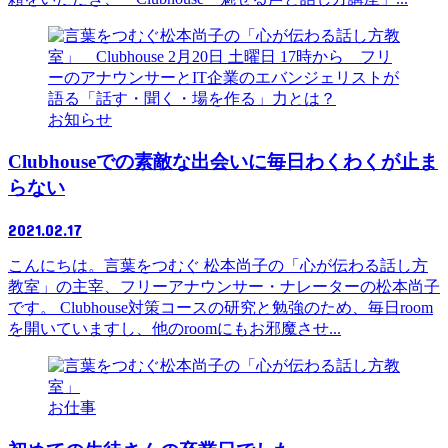
お知らせ
Clubhouseでの素敵な出会いに毎日わくわくが止ま
らない
2021.02.17
こんにちは。言葉をつむぐ 松本尚子の「心が伝わる話し方
教室」の主宰、フリーアナウンサー・ナレーターの松本尚子
です。 Clubhouse対策コースの研究と勉強のため、毎日room
を開いていますし、他のroomにもお邪魔させ...
お仕事