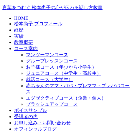
言葉をつむぐ 松本尚子の心が伝わる話し方教室
HOME
松本尚子 プロフィール
経歴
実績
教室概要
コース案内
マンツーマンコース
グループレッスンコース
お子様コース（年少から小学生）
ジュニアコース（中学生・高校生）
就活コース（大学生）
赤ちゃんのママ・パパ・プレママ・プレパパコー
ス
エグゼクティブコース（企業・個人）
ブラッシュアップコース
ボイスサンプル
受講者の声
お申し込み・お問い合わせ
オフィシャルブログ