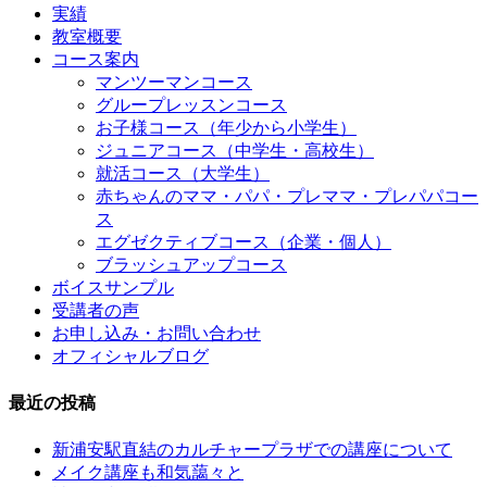
実績
教室概要
コース案内
マンツーマンコース
グループレッスンコース
お子様コース（年少から小学生）
ジュニアコース（中学生・高校生）
就活コース（大学生）
赤ちゃんのママ・パパ・プレママ・プレパパコー
ス
エグゼクティブコース（企業・個人）
ブラッシュアップコース
ボイスサンプル
受講者の声
お申し込み・お問い合わせ
オフィシャルブログ
最近の投稿
新浦安駅直結のカルチャープラザでの講座について
メイク講座も和気藹々と