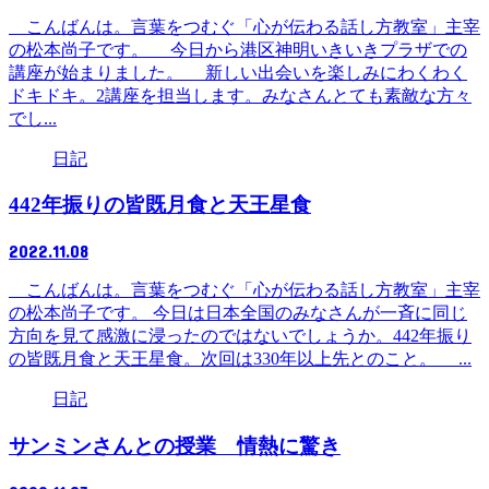
こんばんは。言葉をつむぐ「心が伝わる話し方教室」主宰
の松本尚子です。 今日から港区神明いきいきプラザでの
講座が始まりました。 新しい出会いを楽しみにわくわく
ドキドキ。2講座を担当します。みなさんとても素敵な方々
でし...
日記
442年振りの皆既月食と天王星食
2022.11.08
こんばんは。言葉をつむぐ「心が伝わる話し方教室」主宰
の松本尚子です。 今日は日本全国のみなさんが一斉に同じ
方向を見て感激に浸ったのではないでしょうか。442年振り
の皆既月食と天王星食。次回は330年以上先とのこと。 ...
日記
サンミンさんとの授業 情熱に驚き