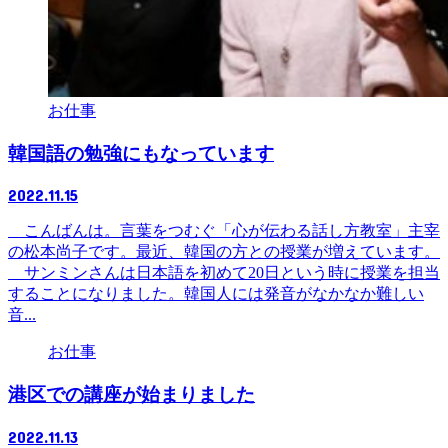
お仕事
韓国語の勉強にもなっています
2022.11.15
こんばんは。言葉をつむぐ「心が伝わる話し方教室」主宰
の松本尚子です。最近、韓国の方との授業が増えています。
サンミンさんは日本語を初めて20日という時に授業を担当
することになりました。韓国人には発音がなかなか難しい
音...
お仕事
港区での講座が始まりました
2022.11.13