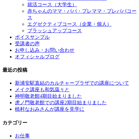
就活コース（大学生）
赤ちゃんのママ・パパ・プレママ・プレパパコー
ス
エグゼクティブコース（企業・個人）
ブラッシュアップコース
ボイスサンプル
受講者の声
お申し込み・お問い合わせ
オフィシャルブログ
最近の投稿
新浦安駅直結のカルチャープラザでの講座について
メイク講座も和気藹々と
神明敬老館4期目始まりました
虎ノ門敬老館での講座2期目始まりました
植村なおみさんが講座を見学に
カテゴリー
お仕事