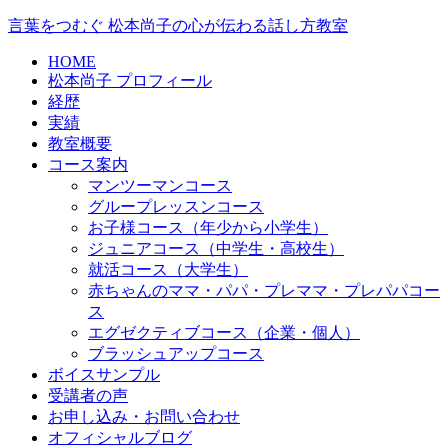
言葉をつむぐ 松本尚子の心が伝わる話し方教室
HOME
松本尚子 プロフィール
経歴
実績
教室概要
コース案内
マンツーマンコース
グループレッスンコース
お子様コース（年少から小学生）
ジュニアコース（中学生・高校生）
就活コース（大学生）
赤ちゃんのママ・パパ・プレママ・プレパパコー
ス
エグゼクティブコース（企業・個人）
ブラッシュアップコース
ボイスサンプル
受講者の声
お申し込み・お問い合わせ
オフィシャルブログ