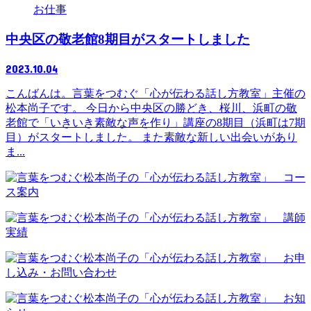
お仕事
中央区の敬老館8期目がスタートしました
2023.10.04
こんばんは。言葉をつむぐ「心が伝わる話し方教室」主催の
松本尚子です。 今日から中央区の勝どき、桜川、浜町の敬
老館で「いきいき素敵な声を作り」講座の8期目（浜町は7期
目）がスタートしました。 また素敵な新しい出会いがあり
ま...