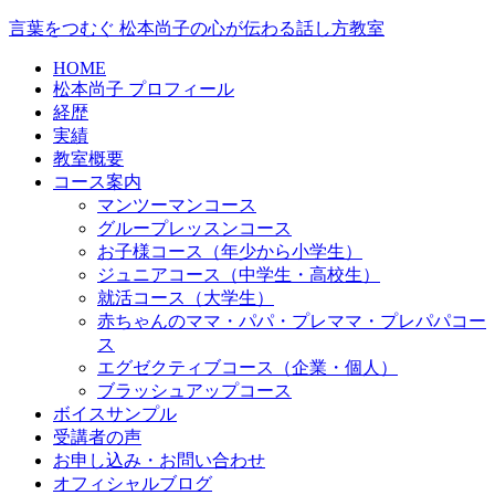
言葉をつむぐ 松本尚子の心が伝わる話し方教室
HOME
松本尚子 プロフィール
経歴
実績
教室概要
コース案内
マンツーマンコース
グループレッスンコース
お子様コース（年少から小学生）
ジュニアコース（中学生・高校生）
就活コース（大学生）
赤ちゃんのママ・パパ・プレママ・プレパパコー
ス
エグゼクティブコース（企業・個人）
ブラッシュアップコース
ボイスサンプル
受講者の声
お申し込み・お問い合わせ
オフィシャルブログ