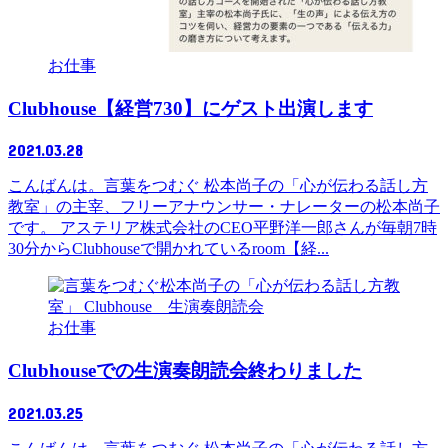
お仕事
Clubhouse【経営730】にゲスト出演します
2021.03.28
こんばんは。言葉をつむぐ 松本尚子の「心が伝わる話し方
教室」の主宰、フリーアナウンサー・ナレーターの松本尚子
です。 アステリア株式会社のCEO平野洋一郎さんが毎朝7時
30分からClubhouseで開かれているroom【経...
お仕事
Clubhouseでの生演奏朗読会終わりました
2021.03.25