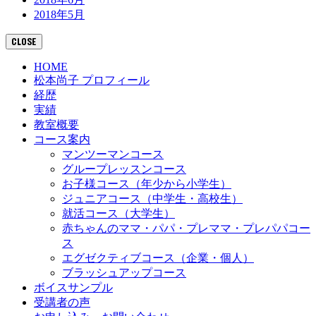
2018年5月
CLOSE
HOME
松本尚子 プロフィール
経歴
実績
教室概要
コース案内
マンツーマンコース
グループレッスンコース
お子様コース（年少から小学生）
ジュニアコース（中学生・高校生）
就活コース（大学生）
赤ちゃんのママ・パパ・プレママ・プレパパコー
ス
エグゼクティブコース（企業・個人）
ブラッシュアップコース
ボイスサンプル
受講者の声