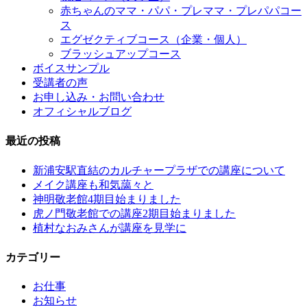
赤ちゃんのママ・パパ・プレママ・プレパパコー
ス
エグゼクティブコース（企業・個人）
ブラッシュアップコース
ボイスサンプル
受講者の声
お申し込み・お問い合わせ
オフィシャルブログ
最近の投稿
新浦安駅直結のカルチャープラザでの講座について
メイク講座も和気藹々と
神明敬老館4期目始まりました
虎ノ門敬老館での講座2期目始まりました
植村なおみさんが講座を見学に
カテゴリー
お仕事
お知らせ