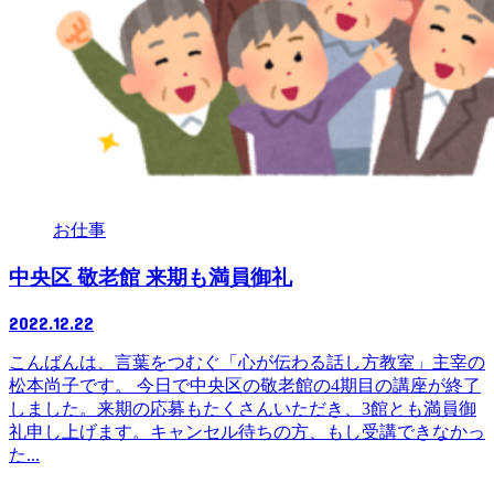
お仕事
中央区 敬老館 来期も満員御礼
2022.12.22
こんばんは、言葉をつむぐ「心が伝わる話し方教室」主宰の
松本尚子です。 今日で中央区の敬老館の4期目の講座が終了
しました。来期の応募もたくさんいただき、3館とも満員御
礼申し上げます。キャンセル待ちの方、もし受講できなかっ
た...