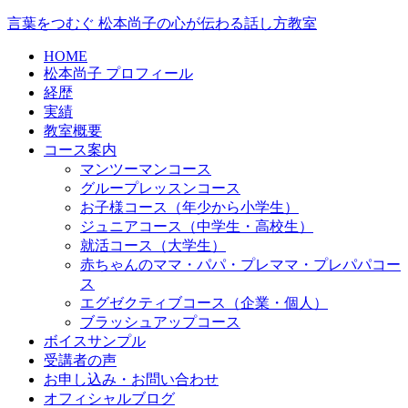
言葉をつむぐ 松本尚子の心が伝わる話し方教室
HOME
松本尚子 プロフィール
経歴
実績
教室概要
コース案内
マンツーマンコース
グループレッスンコース
お子様コース（年少から小学生）
ジュニアコース（中学生・高校生）
就活コース（大学生）
赤ちゃんのママ・パパ・プレママ・プレパパコー
ス
エグゼクティブコース（企業・個人）
ブラッシュアップコース
ボイスサンプル
受講者の声
お申し込み・お問い合わせ
オフィシャルブログ