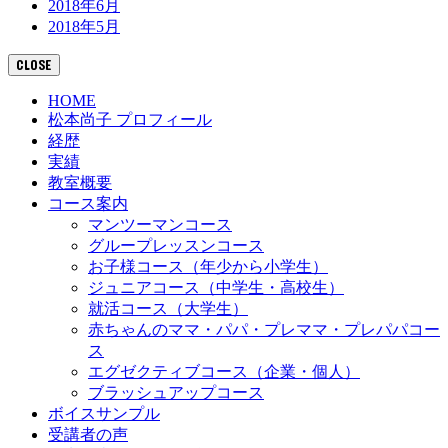
2018年6月
2018年5月
CLOSE
HOME
松本尚子 プロフィール
経歴
実績
教室概要
コース案内
マンツーマンコース
グループレッスンコース
お子様コース（年少から小学生）
ジュニアコース（中学生・高校生）
就活コース（大学生）
赤ちゃんのママ・パパ・プレママ・プレパパコー
ス
エグゼクティブコース（企業・個人）
ブラッシュアップコース
ボイスサンプル
受講者の声