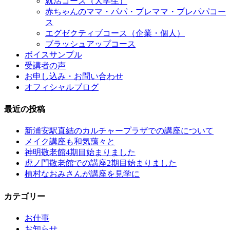
就活コース（大学生）
赤ちゃんのママ・パパ・プレママ・プレパパコー
ス
エグゼクティブコース（企業・個人）
ブラッシュアップコース
ボイスサンプル
受講者の声
お申し込み・お問い合わせ
オフィシャルブログ
最近の投稿
新浦安駅直結のカルチャープラザでの講座について
メイク講座も和気藹々と
神明敬老館4期目始まりました
虎ノ門敬老館での講座2期目始まりました
植村なおみさんが講座を見学に
カテゴリー
お仕事
お知らせ