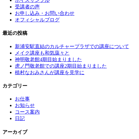
ボイスサンプル
受講者の声
お申し込み・お問い合わせ
オフィシャルブログ
最近の投稿
新浦安駅直結のカルチャープラザでの講座について
メイク講座も和気藹々と
神明敬老館4期目始まりました
虎ノ門敬老館での講座2期目始まりました
植村なおみさんが講座を見学に
カテゴリー
お仕事
お知らせ
コース案内
日記
アーカイブ