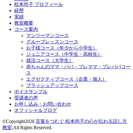
松本尚子 プロフィール
経歴
実績
教室概要
コース案内
マンツーマンコース
グループレッスンコース
お子様コース（年少から小学生）
ジュニアコース（中学生・高校生）
就活コース（大学生）
赤ちゃんのママ・パパ・プレママ・プレパパコー
ス
エグゼクティブコース（企業・個人）
ブラッシュアップコース
ボイスサンプル
受講者の声
お申し込み・お問い合わせ
オフィシャルブログ
©Copyright2026
言葉をつむぐ 松本尚子の心が伝わる話し方
教室
.All Rights Reserved.