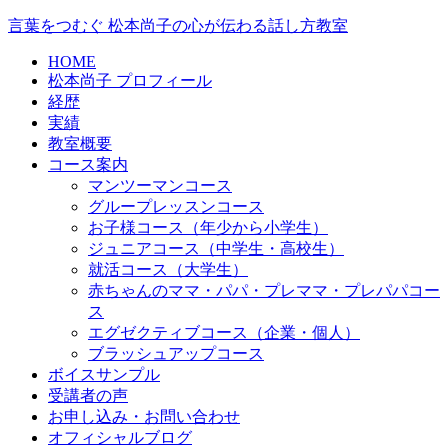
言葉をつむぐ 松本尚子の心が伝わる話し方教室
HOME
松本尚子 プロフィール
経歴
実績
教室概要
コース案内
マンツーマンコース
グループレッスンコース
お子様コース（年少から小学生）
ジュニアコース（中学生・高校生）
就活コース（大学生）
赤ちゃんのママ・パパ・プレママ・プレパパコー
ス
エグゼクティブコース（企業・個人）
ブラッシュアップコース
ボイスサンプル
受講者の声
お申し込み・お問い合わせ
オフィシャルブログ