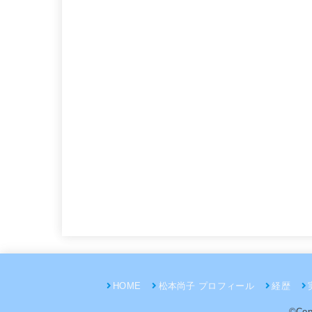
HOME
松本尚子 プロフィール
経歴
©Cop