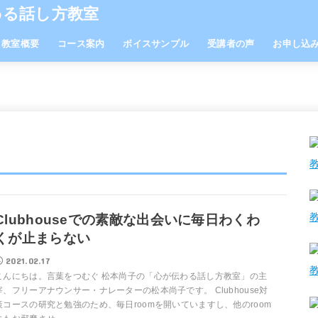
わる話し方教室
教室概要
コース案内
ボイスサンプル
受講者の声
お申し込
マンツーマンコース
グループレッスンコース
お子様コース（年少から小学生）
ジュニアコース（中学生・高校生）
就活コース（大学生）
赤ちゃんのママ・パパ・プレママ・プ
エグゼクティブコース（企業・個人）
ブラッシュアップコース
レパパコース
Clubhouseでの素敵な出会いに毎日わくわ
くが止まらない
2021.02.17
こんにちは。言葉をつむぐ 松本尚子の「心が伝わる話し方教室」の主
宰、フリーアナウンサー・ナレーターの松本尚子です。 Clubhouse対
策コースの研究と勉強のため、毎日roomを開いていますし、他のroom