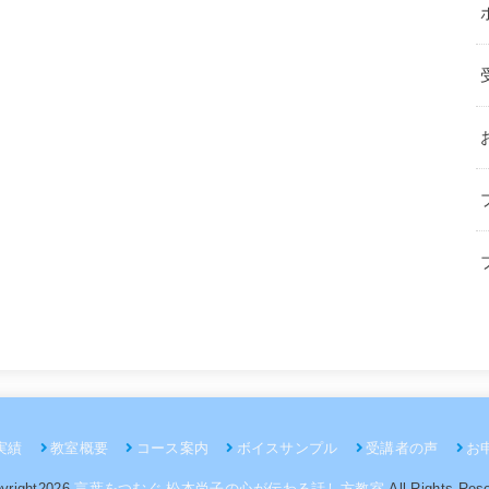
実績
教室概要
コース案内
ボイスサンプル
受講者の声
お
yright2026
言葉をつむぐ 松本尚子の心が伝わる話し方教室
.All Rights Res