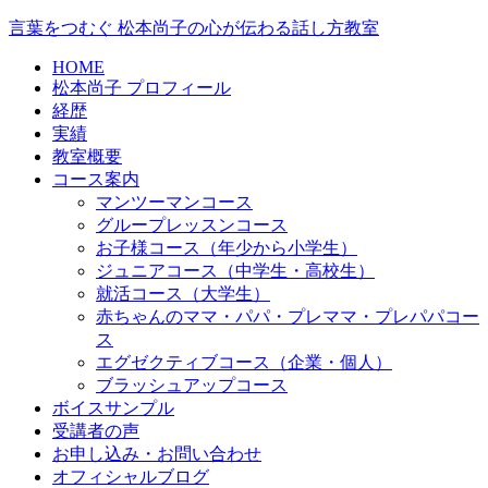
言葉をつむぐ 松本尚子の心が伝わる話し方教室
HOME
松本尚子 プロフィール
経歴
実績
教室概要
コース案内
マンツーマンコース
グループレッスンコース
お子様コース（年少から小学生）
ジュニアコース（中学生・高校生）
就活コース（大学生）
赤ちゃんのママ・パパ・プレママ・プレパパコー
ス
エグゼクティブコース（企業・個人）
ブラッシュアップコース
ボイスサンプル
受講者の声
お申し込み・お問い合わせ
オフィシャルブログ