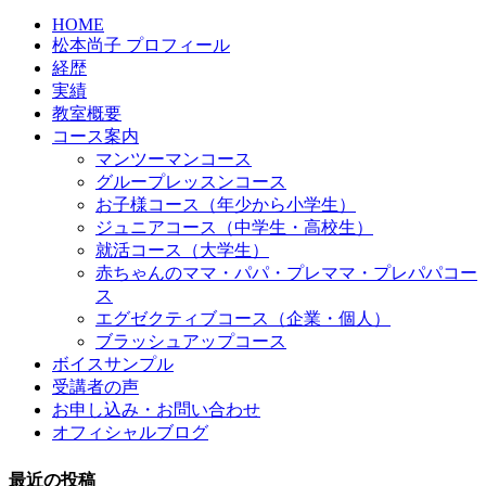
HOME
松本尚子 プロフィール
経歴
実績
教室概要
コース案内
マンツーマンコース
グループレッスンコース
お子様コース（年少から小学生）
ジュニアコース（中学生・高校生）
就活コース（大学生）
赤ちゃんのママ・パパ・プレママ・プレパパコー
ス
エグゼクティブコース（企業・個人）
ブラッシュアップコース
ボイスサンプル
受講者の声
お申し込み・お問い合わせ
オフィシャルブログ
最近の投稿