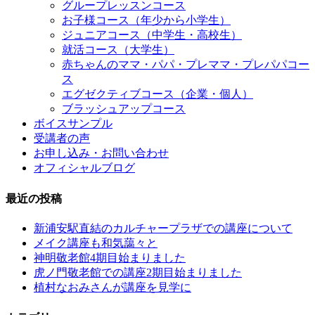
グループレッスンコース
お子様コース（年少から小学生）
ジュニアコース（中学生・高校生）
就活コース（大学生）
赤ちゃんのママ・パパ・プレママ・プレパパコー
ス
エグゼクティブコース（企業・個人）
ブラッシュアップコース
ボイスサンプル
受講者の声
お申し込み・お問い合わせ
オフィシャルブログ
最近の投稿
新浦安駅直結のカルチャープラザでの講座について
メイク講座も和気藹々と
神明敬老館4期目始まりました
虎ノ門敬老館での講座2期目始まりました
植村なおみさんが講座を見学に