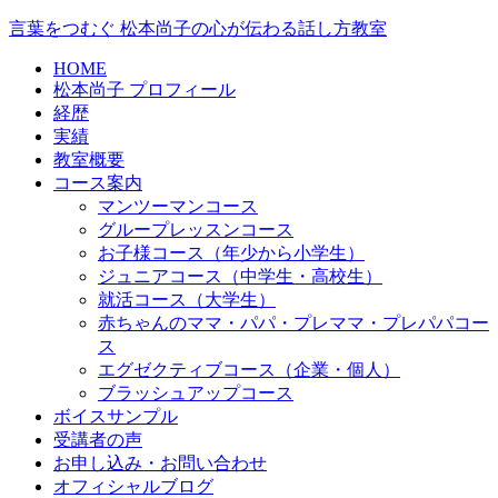
言葉をつむぐ 松本尚子の心が伝わる話し方教室
HOME
松本尚子 プロフィール
経歴
実績
教室概要
コース案内
マンツーマンコース
グループレッスンコース
お子様コース（年少から小学生）
ジュニアコース（中学生・高校生）
就活コース（大学生）
赤ちゃんのママ・パパ・プレママ・プレパパコー
ス
エグゼクティブコース（企業・個人）
ブラッシュアップコース
ボイスサンプル
受講者の声
お申し込み・お問い合わせ
オフィシャルブログ