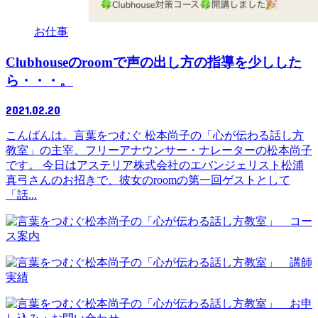
お仕事
Clubhouseのroomで声の出し方の指導を少しした
ら・・・。
2021.02.20
こんばんは。言葉をつむぐ 松本尚子の「心が伝わる話し方
教室」の主宰、フリーアナウンサー・ナレーターの松本尚子
です。 今日はアステリア株式会社のエバンジェリスト松浦
真弓さんのお招きで、彼女のroomの第一回ゲストとして
「話...