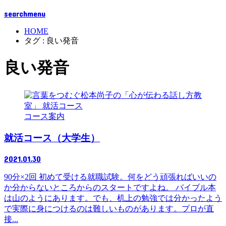
search
menu
HOME
タグ : 良い発音
良い発音
コース案内
就活コース（大学生）
2021.01.30
90分×2回 初めて受ける就職試験。何をどう頑張ればいいの
か分からないところからのスタートですよね。 バイブル本
は山のようにあります。でも、机上の勉強では分かったよう
で実際に身につけるのは難しいものがあります。プロが直
接...