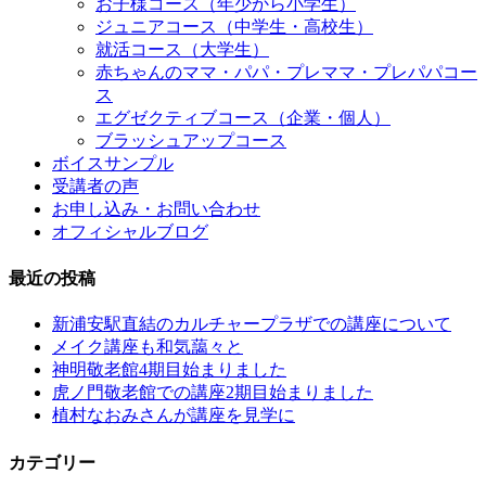
お子様コース（年少から小学生）
ジュニアコース（中学生・高校生）
就活コース（大学生）
赤ちゃんのママ・パパ・プレママ・プレパパコー
ス
エグゼクティブコース（企業・個人）
ブラッシュアップコース
ボイスサンプル
受講者の声
お申し込み・お問い合わせ
オフィシャルブログ
最近の投稿
新浦安駅直結のカルチャープラザでの講座について
メイク講座も和気藹々と
神明敬老館4期目始まりました
虎ノ門敬老館での講座2期目始まりました
植村なおみさんが講座を見学に
カテゴリー