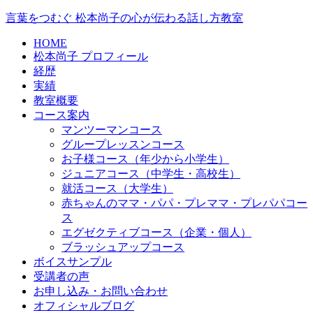
言葉をつむぐ 松本尚子の心が伝わる話し方教室
HOME
松本尚子 プロフィール
経歴
実績
教室概要
コース案内
マンツーマンコース
グループレッスンコース
お子様コース（年少から小学生）
ジュニアコース（中学生・高校生）
就活コース（大学生）
赤ちゃんのママ・パパ・プレママ・プレパパコー
ス
エグゼクティブコース（企業・個人）
ブラッシュアップコース
ボイスサンプル
受講者の声
お申し込み・お問い合わせ
オフィシャルブログ