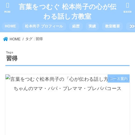
言葉をつむぐ 松本尚子の心が伝
MENU
SEARCH
わる話し方教室
HOME
松本尚子 プロフィール
経歴
実績
教室概要
コ
タグ : 習得
HOME
習得
コース案内