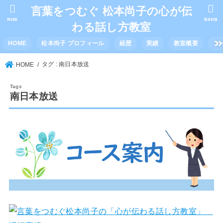
言葉をつむぐ 松本尚子の心が伝
MENU
SEARCH
わる話し方教室
HOME
松本尚子 プロフィール
経歴
実績
教室概要
コ
タグ : 南日本放送
HOME
南日本放送