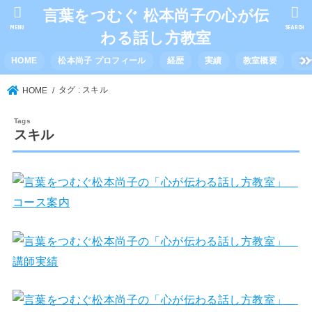
言葉をつむぐ 松本尚子の心が伝
MENU
SEARCH
わる話し方教室
HOME
松本尚子 プロフィール
経歴
実績
教室概要
コ
タグ : スキル
HOME
スキル